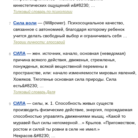
кинестетических ощущений и&#8230; …
Толковый словарь по психологии
Сила воли
— (Willpower). Психосоциальное качество,
7
связанное с автономией, благодаря которому ребенок
учится делать свободный выбор и ограничивать себя …
Теории личности: глоссарий
СИЛА
— жен. источник, начало, основная (неведомая)
8
причина всякого действия, движенья, стремленья,
понужденья, всякой вещественой перемены в
пространстве, или: начало изменяемости мировых явлений,
Хомяков. Тяготенье основная сила природы. Сила
есть&#8230; …
Толковый словарь Даля
СИЛА
— силы, ж. 1. Способность живых существ
9
производить физические действие, энергия, порождаемая
способностью управлять движениями мышц. «Какой то
муравей был силы непомерной…» Крылов. «Пригожеством,
ростом и силой ты ровни в селе не имел.»
Некрасов.&#8230; …