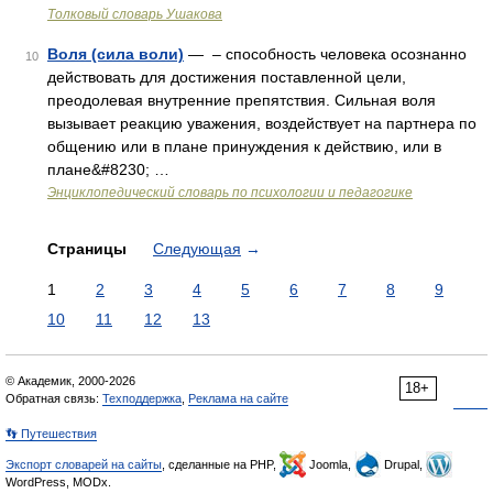
Толковый словарь Ушакова
Воля (сила воли)
— – способность человека осознанно
10
действовать для достижения поставленной цели,
преодолевая внутренние препятствия. Сильная воля
вызывает реакцию уважения, воздействует на партнера по
общению или в плане принуждения к действию, или в
плане&#8230; …
Энциклопедический словарь по психологии и педагогике
Страницы
Следующая
→
1
2
3
4
5
6
7
8
9
10
11
12
13
© Академик, 2000-2026
18+
Обратная связь:
Техподдержка
,
Реклама на сайте
👣 Путешествия
Экспорт словарей на сайты
, сделанные на PHP,
Joomla,
Drupal,
WordPress, MODx.