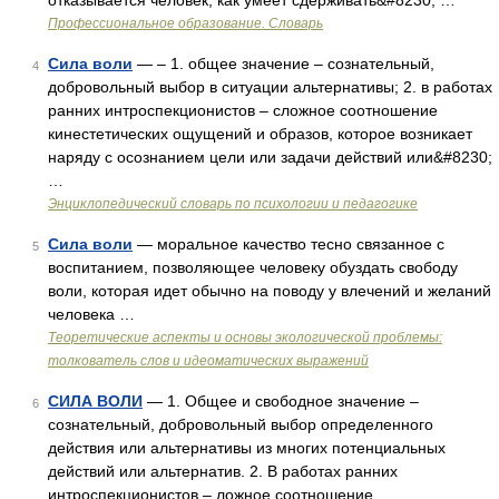
отказывается человек, как умеет сдерживать&#8230; …
Профессиональное образование. Словарь
Сила воли
— – 1. общее значение – сознательный,
4
добровольный выбор в ситуации альтернативы; 2. в работах
ранних интроспекционистов – сложное соотношение
кинестетических ощущений и образов, которое возникает
наряду с осознанием цели или задачи действий или&#8230;
…
Энциклопедический словарь по психологии и педагогике
Сила воли
— моральное качество тесно связанное с
5
воспитанием, позволяющее человеку обуздать свободу
воли, которая идет обычно на поводу у влечений и желаний
человека …
Теоретические аспекты и основы экологической проблемы:
толкователь слов и идеоматических выражений
СИЛА ВОЛИ
— 1. Общее и свободное значение –
6
сознательный, добровольный выбор определенного
действия или альтернативы из многих потенциальных
действий или альтернатив. 2. В работах ранних
интроспекционистов – ложное соотношение